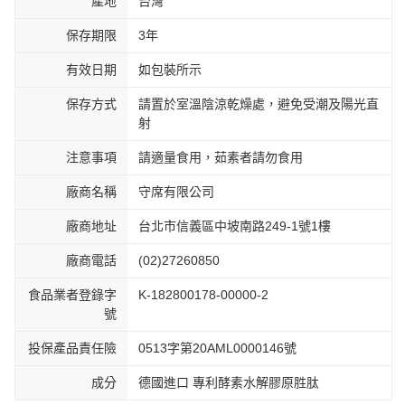
產地
台灣
保存期限
3年
有效日期
如包裝所示
保存方式
請置於室溫陰涼乾燥處，避免受潮及陽光直
射
注意事項
請適量食用，茹素者請勿食用
廠商名稱
守席有限公司
廠商地址
台北市信義區中坡南路249-1號1樓
廠商電話
(02)27260850
食品業者登錄字
K-182800178-00000-2
號
投保產品責任險
0513字第20AML0000146號
成分
德國進口 專利酵素水解膠原胜肽