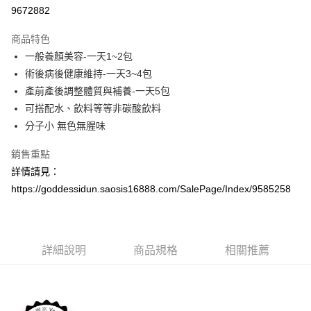
華南商業銀行
彰化商業銀行
12 期 0 利率 每期
NT$496
21家銀行
合作金庫商業銀行
第一商業銀行
9672882
上海商業儲蓄銀行
台北富邦商業銀行
華南商業銀行
彰化商業銀行
合作金庫商業銀行
第一商業銀行
Apple Pay
國泰世華商業銀行
兆豐國際商業銀行
上海商業儲蓄銀行
台北富邦商業銀行
商品特色
華南商業銀行
彰化商業銀行
臺灣中小企業銀行
台中商業銀行
國泰世華商業銀行
兆豐國際商業銀行
一般養顏美容-一天1~2包
全盈+PAY
上海商業儲蓄銀行
台北富邦商業銀行
匯豐（台灣）商業銀行
華泰商業銀行
臺灣中小企業銀行
台中商業銀行
國泰世華商業銀行
兆豐國際商業銀行
術後病後健康維持-一天3~4包
聯邦商業銀行
遠東國際商業銀行
匯豐（台灣）商業銀行
華泰商業銀行
AFTEE先享後付
臺灣中小企業銀行
台中商業銀行
元大商業銀行
永豐商業銀行
產前產後調整體質與補養-一天5包
聯邦商業銀行
遠東國際商業銀行
相關說明
匯豐（台灣）商業銀行
華泰商業銀行
玉山商業銀行
星展（台灣）商業銀行
可搭配水、飲料等等非碳酸飲料
元大商業銀行
永豐商業銀行
聯邦商業銀行
遠東國際商業銀行
【關於「AFTEE先享後付」】
台新國際商業銀行
中國信託商業銀行
玉山商業銀行
星展（台灣）商業銀行
ATM付款
分子小 無色無腥味
AFTEE先享後付是「在收到商品之後才付款」的支付方式。 讓您購物簡單
元大商業銀行
永豐商業銀行
台灣樂天信用卡公司
台新國際商業銀行
中國信託商業銀行
便利好安心！
玉山商業銀行
星展（台灣）商業銀行
１．簡單：不需註冊會員、不需綁卡、不需儲值。
台灣樂天信用卡公司
銷售重點
台新國際商業銀行
中國信託商業銀行
運送方式
２．便利：只要手機號碼，簡訊認證，即可結帳。
詳情請見：
台灣樂天信用卡公司
３．安心：先確認商品／服務後，再付款。
付款後全家取貨
https://goddessidun.saosis16888.com/SalePage/Index/9585258
每筆NT$60，滿NT$898(含以上)免運費
【「AFTEE先享後付」結帳流程】
１．於結帳方式選擇「AFTEE先享後付」後，將跳轉至「AFTEE先享後付」
付款後7-11取貨
結帳頁面，進行簡訊認證並確認金額後，即可完成結帳。
２．訂單成立數日內，您將收到繳費通知簡訊。
每筆NT$60，滿NT$898(含以上)免運費
詳細說明
商品規格
相關推薦
３．收到繳費通知簡訊後14天內，點擊此簡訊中的連結，可透過四大超商／
ATM／網路銀行／等多元方式進行付款，方視為交易完成。
新竹物流
※ 請注意：結帳手續完成當下不需立刻繳費，但若您需要取消訂單，請聯絡
每筆NT$100，滿NT$898(含以上)免運費
購買商品的店家。未經商家同意取消之訂單仍視為有效，需透過AFTEE先享
後付繳納相關費用。