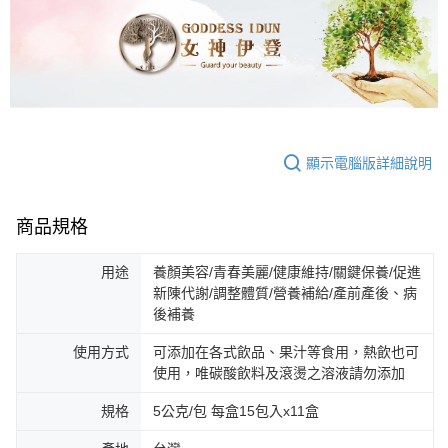
顯示電腦版詳細說明
商品規格
用途
養顏美容/青春美麗/健康維持/關鍵保養/促進
新陳代謝/調整體質/營養補給/產前產後、病
後補養
使用方式
可添加在各式飲品、果汁等食用，熱飲也可
使用，唯碳酸飲料及滾燙之溶液請勿添加
規格
5公克/包 每盒15包入x11盒