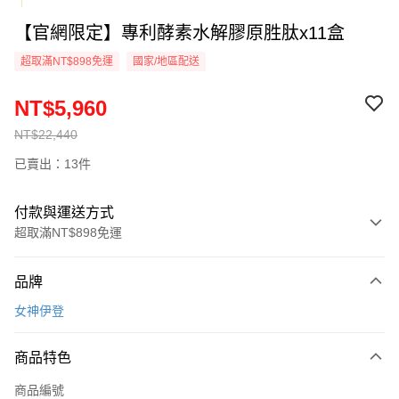
【官網限定】專利酵素水解膠原胜肽x11盒
超取滿NT$898免運
國家/地區配送
NT$5,960
NT$22,440
已賣出：13件
付款與運送方式
超取滿NT$898免運
付款方式
品牌
信用卡一次付款
女神伊登
信用卡分期付款
3 期 0 利率 每期
NT$1,986
21家銀行
商品特色
6 期 0 利率 每期
NT$993
21家銀行
合作金庫商業銀行
第一商業銀行
商品編號