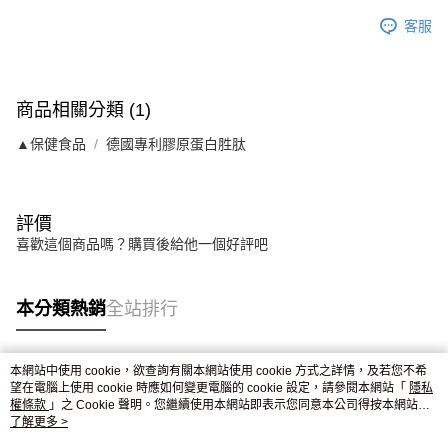
客服
商品相關分類 (1)
▲保健食品
德國專利膠原蛋白胜肽
評價
喜歡這個商品嗎？購買後給他一個好評吧
本分類熱銷
全站排行
本網站中使用 cookie，欲查詢有關本網站使用 cookie 方式之詳情，及若您不希
熱門標籤
望在電腦上使用 cookie 時應如何變更電腦的 cookie 設定，請參閱本網站「
隱私
權條款
」之 Cookie 聲明。您繼續使用本網站即表示您同意本公司得按本網站使
用條款之 Cookie 聲明使用 cookie。
了解更多 >