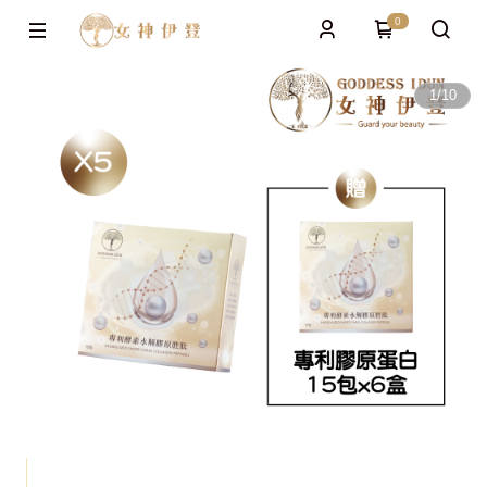
0
1
/
10