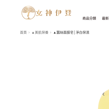
商品分類
最新
首頁
▲美肌保養
▲蠶絲面膜皂│淨白保濕