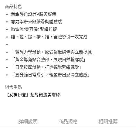
合作金庫商業銀行
第一商業銀行
Apple Pay
國泰世華商業銀行
兆豐國際商業銀行
上海商業儲蓄銀行
台北富邦商業銀行
商品特色
華南商業銀行
彰化商業銀行
臺灣中小企業銀行
台中商業銀行
國泰世華商業銀行
兆豐國際商業銀行
黃金導角設計V臉美容儀
全盈+PAY
上海商業儲蓄銀行
台北富邦商業銀行
匯豐（台灣）商業銀行
華泰商業銀行
臺灣中小企業銀行
台中商業銀行
國泰世華商業銀行
兆豐國際商業銀行
靠力學帶來舒緩滑動體驗感
聯邦商業銀行
遠東國際商業銀行
匯豐（台灣）商業銀行
華泰商業銀行
AFTEE先享後付
臺灣中小企業銀行
台中商業銀行
元大商業銀行
永豐商業銀行
微電流/美容儀/ 緊緻拉提
聯邦商業銀行
遠東國際商業銀行
相關說明
匯豐（台灣）商業銀行
華泰商業銀行
玉山商業銀行
星展（台灣）商業銀行
雕、拉、提、按、推，全臉導引一次完成
元大商業銀行
永豐商業銀行
聯邦商業銀行
遠東國際商業銀行
【關於「AFTEE先享後付」】
台新國際商業銀行
中國信託商業銀行
玉山商業銀行
星展（台灣）商業銀行
ATM付款
AFTEE先享後付是「在收到商品之後才付款」的支付方式。 讓您購物簡單
元大商業銀行
永豐商業銀行
台灣樂天信用卡公司
台新國際商業銀行
中國信託商業銀行
便利好安心！
「微導力學滑動，感受緊緻線條與立體提感」
玉山商業銀行
星展（台灣）商業銀行
１．簡單：不需註冊會員、不需綁卡、不需儲值。
台灣樂天信用卡公司
台新國際商業銀行
中國信託商業銀行
運送方式
「黃金導角貼合臉部，展現自然輪廓感」
２．便利：只要手機號碼，簡訊認證，即可結帳。
台灣樂天信用卡公司
「日常按摩滑動，打造視覺緊緻感受」
３．安心：先確認商品／服務後，再付款。
付款後全家取貨
「五分鐘日常導引，輕盈帶出澎潤立體感」
每筆NT$60，滿NT$898(含以上)免運費
【「AFTEE先享後付」結帳流程】
１．於結帳方式選擇「AFTEE先享後付」後，將跳轉至「AFTEE先享後付」
銷售重點
付款後7-11取貨
結帳頁面，進行簡訊認證並確認金額後，即可完成結帳。
【女神伊登】超導微流美膚棒
２．訂單成立數日內，您將收到繳費通知簡訊。
每筆NT$60，滿NT$898(含以上)免運費
３．收到繳費通知簡訊後14天內，點擊此簡訊中的連結，可透過四大超商／
ATM／網路銀行／等多元方式進行付款，方視為交易完成。
新竹物流
※ 請注意：結帳手續完成當下不需立刻繳費，但若您需要取消訂單，請聯絡
每筆NT$100，滿NT$898(含以上)免運費
購買商品的店家。未經商家同意取消之訂單仍視為有效，需透過AFTEE先享
詳細說明
商品規格
相關推薦
後付繳納相關費用。
國際物流
※ 交易是否成功請以「AFTEE先享後付 」之結帳頁面顯示為準，若有關於
查看運費
是否繳費成功／繳費後需取消欲退款等相關疑問，請聯繫「AFTEE先享後付