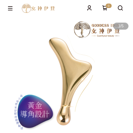
0
1
/
5