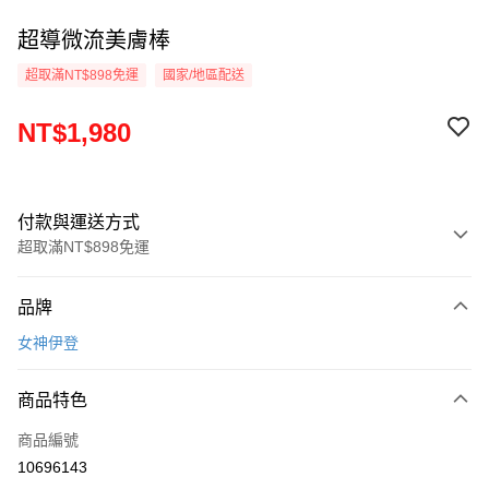
超導微流美膚棒
超取滿NT$898免運
國家/地區配送
NT$1,980
付款與運送方式
超取滿NT$898免運
付款方式
品牌
信用卡一次付款
女神伊登
信用卡分期付款
3 期 0 利率 每期
NT$660
21家銀行
商品特色
6 期 0 利率 每期
NT$330
21家銀行
合作金庫商業銀行
第一商業銀行
商品編號
華南商業銀行
彰化商業銀行
12 期 0 利率 每期
NT$165
21家銀行
合作金庫商業銀行
第一商業銀行
10696143
上海商業儲蓄銀行
台北富邦商業銀行
華南商業銀行
彰化商業銀行