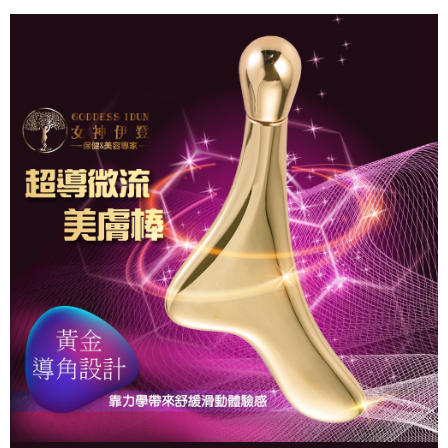
客戶支援中心」
https://netprotections.freshdesk.com/support/home
【注意事項】
１．透過由恩沛科技股份有限公司提供之「AFTEE先享後付」服務完成之交
易，需依本服務之必要範圍內提供個人資料，並將交易相關給付款項請求債
權轉讓予恩沛科技股份有限公司。
２．關於個人資料處理事宜，請瀏覽以下網址：
https://aftee.tw/terms/#terms3
３．未成年的使用者請事先徵得法定代理人或監護人之同意方可使用
「AFTEE先享後付」，若未經同意申辦者引起之損失，本公司不負相關責
任。
４．使用「AFTEE先享後付」時，將依據個別帳號之用戶狀況，依本公司即
時審查核予不同之上限額度；若仍有額度不足之情形，本公司將視審查結果
請求用戶進行身份認證。
５．嚴禁一人註冊多個帳號或使用他人資訊註冊。若發現惡意使用之情形，
恩沛科技股份有限公司將有權停止該用戶之使用額度並採取法律行動。