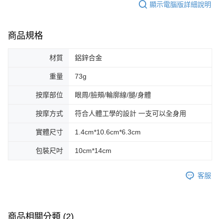
顯示電腦版詳細說明
商品規格
材質
鋁鋅合金
重量
73g
按摩部位
眼周/臉頰/輪廓線/腿/身體
按摩方式
符合人體工學的設計 一支可以全身用
實體尺寸
1.4cm*10.6cm*6.3cm
包裝尺吋
10cm*14cm
客服
商品相關分類 (2)