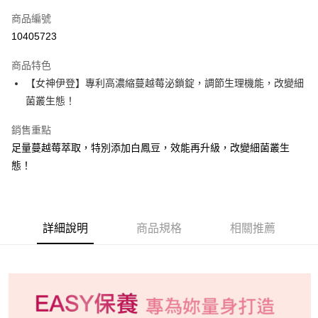
6 期 0 利率 每期
NT$263
21家銀行
合作金庫商業銀行
第一商業銀行
商品編號
華南商業銀行
彰化商業銀行
12 期 0 利率 每期
NT$131
21家銀行
合作金庫商業銀行
第一商業銀行
10405723
上海商業儲蓄銀行
台北富邦商業銀行
華南商業銀行
彰化商業銀行
合作金庫商業銀行
第一商業銀行
Apple Pay
國泰世華商業銀行
兆豐國際商業銀行
上海商業儲蓄銀行
台北富邦商業銀行
商品特色
華南商業銀行
彰化商業銀行
臺灣中小企業銀行
台中商業銀行
國泰世華商業銀行
兆豐國際商業銀行
【女神伊登】專利高濃縮蔓越莓泌鎖錠，調節生理機能，改變細
全盈+PAY
上海商業儲蓄銀行
台北富邦商業銀行
匯豐（台灣）商業銀行
華泰商業銀行
臺灣中小企業銀行
台中商業銀行
國泰世華商業銀行
兆豐國際商業銀行
菌叢生態！
聯邦商業銀行
遠東國際商業銀行
匯豐（台灣）商業銀行
華泰商業銀行
AFTEE先享後付
臺灣中小企業銀行
台中商業銀行
元大商業銀行
永豐商業銀行
聯邦商業銀行
遠東國際商業銀行
相關說明
匯豐（台灣）商業銀行
華泰商業銀行
銷售重點
玉山商業銀行
星展（台灣）商業銀行
元大商業銀行
永豐商業銀行
聯邦商業銀行
遠東國際商業銀行
【關於「AFTEE先享後付」】
台新國際商業銀行
中國信託商業銀行
足量蔓越莓萃取，特別添加白鳳豆，效能再升級，改變細菌叢生
玉山商業銀行
星展（台灣）商業銀行
ATM付款
AFTEE先享後付是「在收到商品之後才付款」的支付方式。 讓您購物簡單
元大商業銀行
永豐商業銀行
台灣樂天信用卡公司
態！
台新國際商業銀行
中國信託商業銀行
便利好安心！
玉山商業銀行
星展（台灣）商業銀行
１．簡單：不需註冊會員、不需綁卡、不需儲值。
台灣樂天信用卡公司
台新國際商業銀行
中國信託商業銀行
運送方式
２．便利：只要手機號碼，簡訊認證，即可結帳。
台灣樂天信用卡公司
３．安心：先確認商品／服務後，再付款。
付款後全家取貨
詳細說明
商品規格
相關推薦
每筆NT$60，滿NT$898(含以上)免運費
【「AFTEE先享後付」結帳流程】
１．於結帳方式選擇「AFTEE先享後付」後，將跳轉至「AFTEE先享後付」
付款後7-11取貨
結帳頁面，進行簡訊認證並確認金額後，即可完成結帳。
２．訂單成立數日內，您將收到繳費通知簡訊。
每筆NT$60，滿NT$898(含以上)免運費
３．收到繳費通知簡訊後14天內，點擊此簡訊中的連結，可透過四大超商／
ATM／網路銀行／等多元方式進行付款，方視為交易完成。
新竹物流
※ 請注意：結帳手續完成當下不需立刻繳費，但若您需要取消訂單，請聯絡