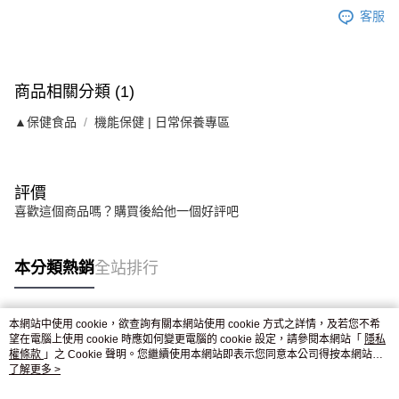
客服
商品相關分類 (1)
▲保健食品
機能保健 | 日常保養專區
評價
喜歡這個商品嗎？購買後給他一個好評吧
本分類熱銷
全站排行
本網站中使用 cookie，欲查詢有關本網站使用 cookie 方式之詳情，及若您不希
熱門標籤
望在電腦上使用 cookie 時應如何變更電腦的 cookie 設定，請參閱本網站「
隱私
權條款
」之 Cookie 聲明。您繼續使用本網站即表示您同意本公司得按本網站使
用條款之 Cookie 聲明使用 cookie。
了解更多 >