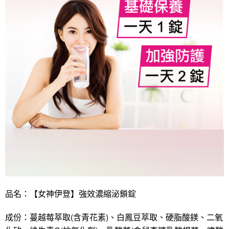
品名：【女神伊登】強效濃縮泌鎖錠
成份：蔓越莓萃取(含青花素)、白鳳豆萃取、硬脂酸鎂、二氧