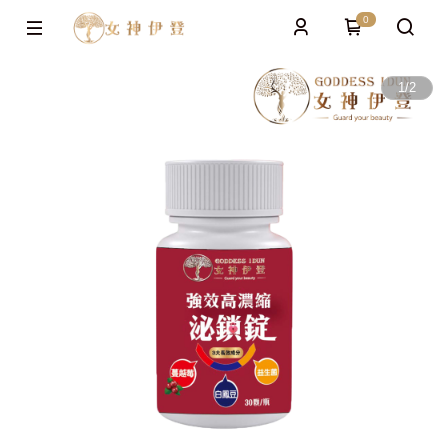
0
1
/
2