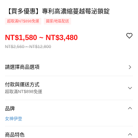
【買多優惠】專利高濃縮蔓越莓泌鎖錠
超取滿NT$898免運
國家/地區配送
NT$1,580 ~ NT$3,480
NT$2,560 ~ NT$12,800
請選擇商品選項
付款與運送方式
超取滿NT$898免運
付款方式
品牌
信用卡一次付款
女神伊登
信用卡分期付款
3 期 0 利率 每期
NT$526
21家銀行
商品特色