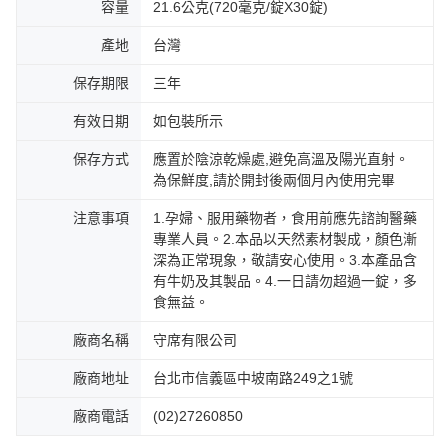
容量
21.6公克(720毫克/錠X30錠)
產地
台灣
保存期限
三年
有效日期
如包裝所示
保存方式
應置於陰涼乾燥處,避免高溫及陽光直射。
為保鮮度,請於開封後兩個月內使用完畢
注意事項
1.孕婦、服用藥物者，食用前應先諮詢醫藥
專業人員。2.本品以天然素材製成，顏色漸
深為正常現象，敬請安心使用。3.本產品含
有牛奶及其製品。4.一日請勿超過一錠，多
食無益。
廠商名稱
守席有限公司
廠商地址
台北市信義區中坡南路249之1號
廠商電話
(02)27260850