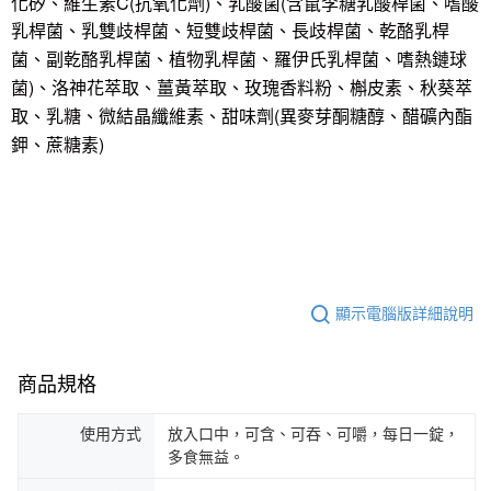
化矽、維生素C(抗氧化劑)、乳酸菌(含鼠李糖乳酸桿菌、嗜酸
乳桿菌、乳雙歧桿菌、短雙歧桿菌、長歧桿菌、乾酪乳桿
菌、副乾酪乳桿菌、植物乳桿菌、羅伊氏乳桿菌、嗜熱鏈球
菌)、洛神花萃取、薑黃萃取、玫瑰香料粉、槲皮素、秋葵萃
取、乳糖、微結晶纖維素、甜味劑(異麥芽酮糖醇、醋礦內酯
鉀、蔗糖素)
顯示電腦版詳細說明
商品規格
使用方式
放入口中，可含、可吞、可嚼，每日一錠，
多食無益。